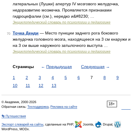
латеральных (Лушки) апертур IV мозгового желудочка,
недоразвитию мозжечка. Проявляется признаками
гидроцефалии (см.), нередко и&#8230; …
Энциклопедический словарь по психологии и педагогике
Точка Денди
— Место пункции заднего рога бокового
70
желудочка головного мозга, находящееся на 3 см кнаружи и
на 3 см выше наружного затылочного выступа …
Энциклопедический словарь по психологии и педагогике
Страницы
←
Предыдущая
Следующая
→
1
2
3
4
5
6
7
8
9
10
11
12
13
© Академик, 2000-2026
18+
Обратная связь:
Техподдержка
,
Реклама на сайте
👣 Путешествия
Экспорт словарей на сайты
, сделанные на PHP,
Joomla,
Drupal,
WordPress, MODx.