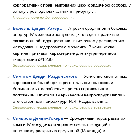
корпоративних прав, емітованих цією юридичною особою, у
зв’язку з розподілом частини її прибутку …
Глосарій термінів фондового ринку
Болезнь Денди–Уокера
— Атрезия срединной и боковых
67
апертур IV мозгового желудочка, что ведет к развитию
окклюзионной гидроцефалии, к кистозному расширению
желудочка, к недоразвитию мозжечка. В клинической
картине признаки, характерные для внутричерепной
гипертензии,&#8230; …
Энциклопедический словарь по психологии и педагогике
Симптом Денди–Раздольского
— Усиление спонтанных
68
корешковых болей при горизонтальном положении
больного и их ослабление при его вертикальном
положении. Описали американский нейрохирург Dandy и
отечественный нейрохирург И.Я. Раздольский …
Энциклопедический словарь по психологии и педагогике
Синдром Денди–Уокера
— Врожденный порок развития
69
крыши IV желудочка и червя мозжечка, ведущий к
неполному раскрытию срединной (Мажанди) и