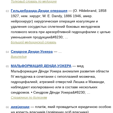
Толковый словарь по медицине
Гильдебранда-Денди операция
— (О. Hildebrand, 1858
63
1927, нем. хирург; W. Е. Dandy, 1886 1946, амер.
нейрохирург) хирургическая операция коагуляции и
удаления сосудистых сплетений боковых желудочков
головного мозга при арезорбтивной гидроцефалии с целью
уменьшения продукции&#8230; …
Большой медицинский словарь
Синдром Денди-Уокера
— …
64
Википедия
МАЛЬФОРМАЦИЯ ДЕНДИ-УОКЕРА
— мед.
65
Мальформация Дёнди Уокера аномалия развития области
IV желудочка в сочетании с гипоплазией мозжечка,
гидроцефалией, атрезией отверстий Люшка и Мажанди,
наблюдают изолированно или в составе нескольких
синдромов. • Синдром Дёнди Уокера&#8230; …
Справочник по болезням
дивіденди
— платіж, який провадиться юридичною особою
66
на користь власників (довірених осіб власника)